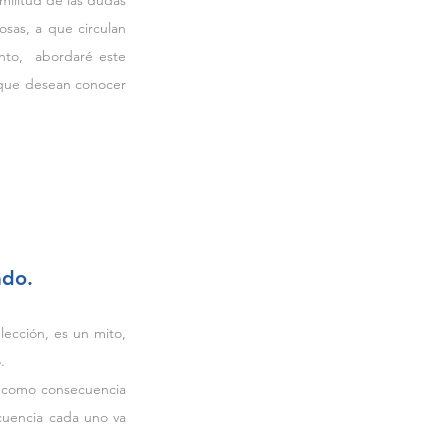
ilitud de las dudas 
as, a que circulan 
to,  abordaré este 
 que desean conocer 
ado.
ección, es un mito, 
.
ne como consecuencia 
cuencia cada uno va 