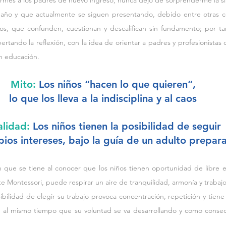
ormes a los padres de nuevo ingreso, nunca dejó de sorprenderme la sim
ño y que actualmente se siguen presentando, debido entre otras cos
os, que confunden, cuestionan y descalifican sin fundamento; por tan
rtando la reflexión, con la idea de orientar a padres y profesionistas
n educación.
Mito:
 Los niños “hacen lo que quieren”,
lo que los lleva a la indisciplina y al caos
lidad: 
Los niños tienen la posibilidad de seguir
pios intereses, bajo la guía de un adulto prepar
que se tiene al conocer que los niños tienen oportunidad de libre el
 Montessori, puede respirar un aire de tranquilidad, armonía y trabajo
osibilidad de elegir su trabajo provoca concentración, repetición y tie
os, al mismo tiempo que su voluntad se va desarrollando y como conse