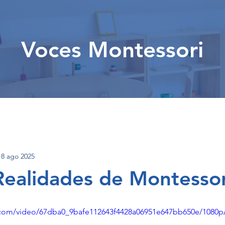
Voces Montessori
8 ago 2025
Realidades de Montessor
ic.com/video/67dba0_9bafe112643f4428a06951e647bb650e/1080p