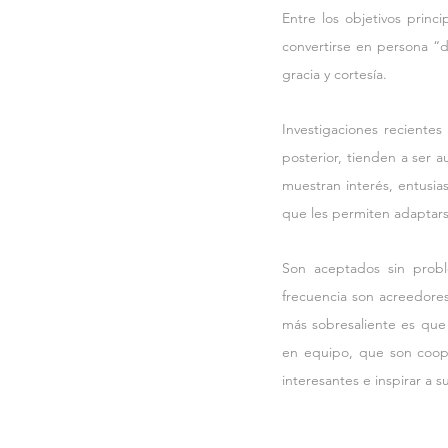
Entre los objetivos princ
convertirse en persona “de
gracia y cortesía.
Investigaciones reciente
posterior, tienden a ser a
muestran interés, entusia
que les permiten adaptarse
Son aceptados sin proble
frecuencia son acreedores
más sobresaliente es que
en equipo, que son coopera
interesantes e inspirar a 