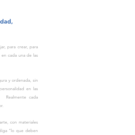
idad,
r, para crear, para 
a en cada una de las 
ura y ordenada, sin 
personalidad en las 
o.  Realmente cada 
r.
te, con materiales 
 diga “lo que deben 