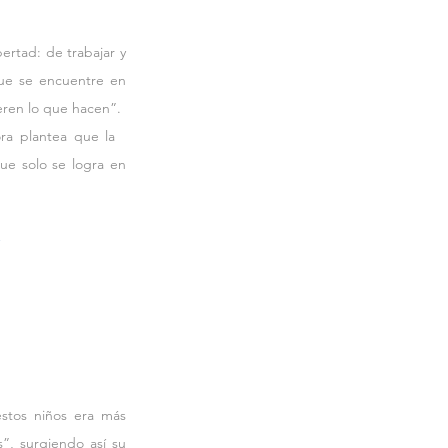
ertad: de trabajar y 
que se encuentre en 
ieren lo que hacen”.
ra plantea que la   
ue solo se logra en 
”
La Dra. Inicia su trabajo con “niños especiales”, donde se da cuenta que el problema de estos niños era más 
”, surgiendo así su 