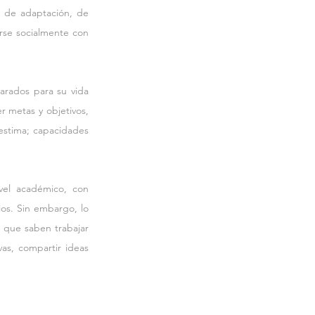
a de adaptación, de 
rse socialmente con 
rados para su vida 
r metas y objetivos, 
estima; capacidades 
vel académico, con 
os. Sin embargo, lo 
que saben trabajar 
as, compartir ideas 