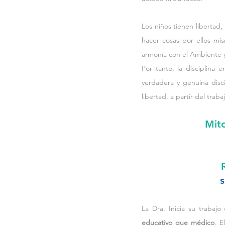
Los niños tienen libertad,
hacer cosas por ellos mis
armonía con el Ambiente y 
Por tanto, la disciplina 
verdadera y genuina disci
libertad, a partir del traba
Mito
s
educativo que médico
. E