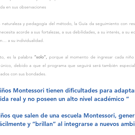
ada en sus observaciones
a naturaleza y pedagogía del método, la Guía da seguimiento con res
necesita acorde a sus fortalezas, a sus debilidades, a su interés, a su e
in… a su individualidad. 
o, es la palabra 
“solo”,
 porque al momento de ingresar cada niño 
 único, debido a que el programa que seguirá será también especial 
iados con sus bondades.
iños Montessori tienen dificultades para adaptar
ida real y no poseen un alto nivel académico “
iños que salen de una escuela Montessori, gener
cilmente y “brillan” al integrarse a nuevos ambi