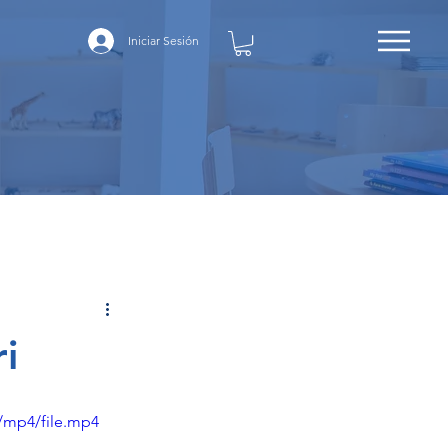
Iniciar Sesión
i
/mp4/file.mp4