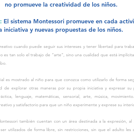
no promueve la creatividad de los niños.
: 
El sistema Montessori promueve en cada activ
a iniciativa y nuevas propuestas de los niños. 
eativo cuando puede seguir sus intereses y tener libertad para trabaja
o es tan solo el trabajo de “arte”, sino una cualidad que está implícit
abo.
al es mostrado al niño para que conozca como utilizarlo de forma seg
d de explorar otras maneras por su propia iniciativa y expresar su 
ráctica, lenguaje, matemáticas, sensorial, arte, música, movimient
ativo y satisfactorio para que un niño experimente y exprese su interio
ntessori también cuentan con un área destinada a la expresión, al ar
r utilizados de forma libre, sin restricciones, sin que el adulto les