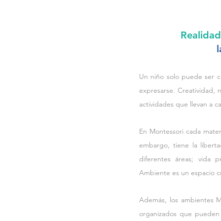
Realidad
l
Un niño solo puede ser cr
expresarse. Creatividad, n
actividades que llevan a c
En Montessori cada materi
embargo, tiene la liberta
diferentes áreas; vida p
Ambiente es un espacio cre
Además, los ambientes Mo
organizados que pueden se