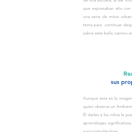
de una escuela, al dar inf
que expresaban año con a
una serie de mitos urban
tema para  continuar despe
sobre este bello camino e
Rea
sus pro
Aunque esta es la imagen 
quien observa un Ambiente
El darles a los niños la p
aprendizajes significativ
autocontrolándose.