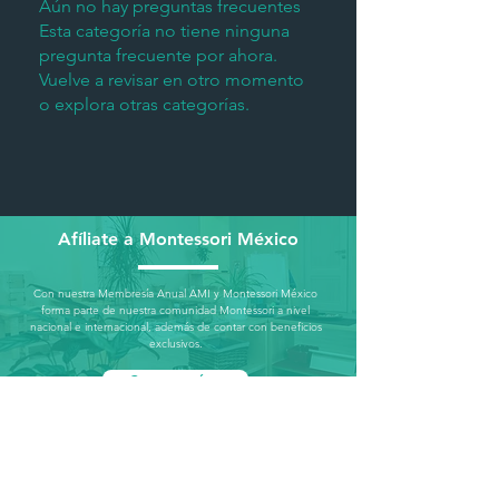
Aún no hay preguntas frecuentes
Esta categoría no tiene ninguna
pregunta frecuente por ahora.
Vuelve a revisar en otro momento
o explora otras categorías.
Afíliate a Montessori México
Con nuestra Membresía Anual AMI y Montessori México
forma parte de nuestra comunidad Montessori a nivel
nacional e internacional, además de contar con beneficios
exclusivos.
Conocer más...